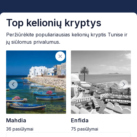
Top kelionių kryptys
Peržiūrėkite populiariausias kelionių kryptis Tunise ir
jų siūlomus privalumus.
Mahdia
Enfida
36
pasiūlymai
75
pasiūlymai