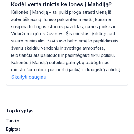
Kodėl verta rinktis keliones į Mahdiją?
Kelionės į Mahdiją – tai puiki proga atrasti vieną iš
autentiškiausių Tuniso pakrantės miestų, kuriame
susipina turtingas istorinis paveldas, ramus poilsis ir
Viduržemio jūros žavesys. Šis miestas, įsikūręs ant
siauro pusiasalio, žavi savo balto smėlio paplūdimiais,
švariu skaidriu vandeniu ir svetinga atmosfera,
leidžiančia atsipalaiduoti ir pasimėgauti tikru poilsiu.
Kelionės į Mahdiją suteikia galimybę pabėgti nuo
miesto šurmulio ir pasinerti į jaukią ir draugišką aplinką.
Skaityti daugiau
Top kryptys
Turkija
Egiptas