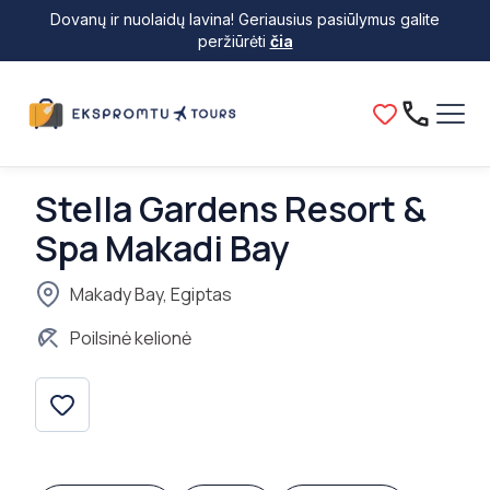
Dovanų ir nuolaidų lavina! Geriausius pasiūlymus galite
peržiūrėti
čia
Stella Gardens Resort &
Spa Makadi Bay
Makady Bay, Egiptas
Poilsinė kelionė