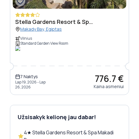
Stella Gardens Resort & Spa Makadi Bay
Makady Bay, Egiptas
Vilnius
Standard Garden View Room
776.7
€
7
Naktys
Lap 19, 2026 - Lap
Kaina asmeniui
26, 2026
Užsisakyk kelionę jau dabar!
4
★
Stella Gardens Resort & Spa Makadi