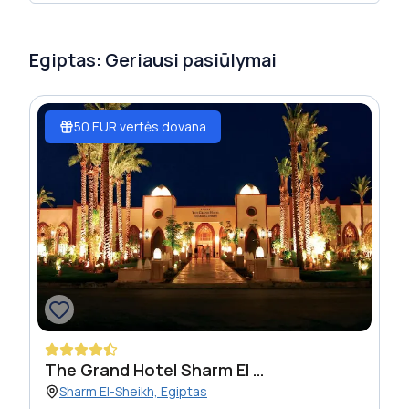
11-01 iki 2027-03-29
Geriausia kelionės kaina yra 0 EUR/asm.
Egiptas
: Geriausi pasiūlymai
50 EUR vertės dovana
The Grand Hotel Sharm El Sheikh
Sharm El-Sheikh, Egiptas