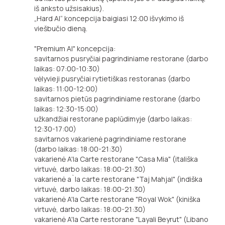
iš anksto užsisakius).
„Hard Al“ koncepcija baigiasi 12:00 išvykimo iš
viešbučio dieną.
"Premium Al" koncepcija:
savitarnos pusryčiai pagrindiniame restorane (darbo
laikas: 07:00-10:30)
vėlyvieji pusryčiai rytietiškas restoranas (darbo
laikas: 11:00-12:00)
savitarnos pietūs pagrindiniame restorane (darbo
laikas: 12:30-15:00)
užkandžiai restorane paplūdimyje (darbo laikas:
12:30-17:00)
savitarnos vakarienė pagrindiniame restorane
(darbo laikas: 18:00-21:30)
vakarienė A'la Carte restorane "Casa Mia" (itališka
virtuvė, darbo laikas: 18:00-21:30)
vakarienė a`la carte restorane "Taj Mahjal" (indiška
virtuvė, darbo laikas: 18:00-21:30)
vakarienė A'la Carte restorane "Royal Wok" (kiniška
virtuvė, darbo laikas: 18:00-21:30)
vakarienė A'la Carte restorane "Layali Beyrut" (Libano