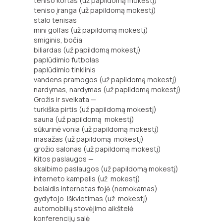
teniso kortas (už papildomą mokestį)
teniso įranga (už papildomą mokestį)
stalo tenisas
mini golfas (už papildomą mokestį)
smiginis, bočia
biliardas (už papildomą mokestį)
paplūdimio futbolas
paplūdimio tinklinis
vandens pramogos (už papildomą mokestį)
nardymas, nardymas (už papildomą mokestį)
Grožis ir sveikata —
turkiška pirtis (už papildomą mokestį)
sauna (už papildomą mokestį)
sūkurinė vonia (už papildomą mokestį)
masažas (už papildomą mokestį)
grožio salonas (už papildomą mokestį)
Kitos paslaugos —
skalbimo paslaugos (už papildomą mokestį)
interneto kampelis (už mokestį)
belaidis internetas fojė (nemokamas)
gydytojo iškvietimas (už mokestį)
automobilių stovėjimo aikštelė
konferencijų salė