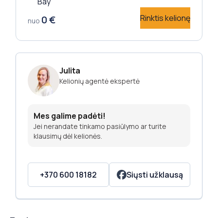
Bay
Rinktis kelionę
0
€
nuo
Julita
Kelionių agentė ekspertė
Mes galime padėti!
Jei nerandate tinkamo pasiūlymo ar turite
klausimų dėl kelionės.
+370 600 18182
Siųsti užklausą