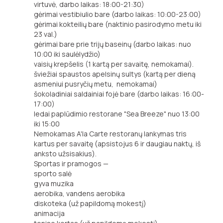
virtuvė, darbo laikas: 18:00-21:30)
gėrimai vestibiulio bare (darbo laikas: 10:00-23:00)
gėrimai kokteilių bare (naktinio pasirodymo metu iki
23 val.)
gėrimai bare prie trijų baseinų (darbo laikas: nuo
10:00 iki saulėlydžio)
vaisių krepšelis (1 kartą per savaitę, nemokamai).
šviežiai spaustos apelsinų sultys (kartą per dieną
asmeniui pusryčių metu, nemokamai)
šokoladiniai saldainiai fojė bare (darbo laikas: 16:00-
17:00)
ledai paplūdimio restorane "Sea Breeze" nuo 13:00
iki 15:00
Nemokamas A'la Carte restoranų lankymas tris
kartus per savaitę (apsistojus 6 ir daugiau naktų, iš
anksto užsisakius).
Sportas ir pramogos —
sporto salė
gyva muzika
aerobika, vandens aerobika
diskoteka (už papildomą mokestį)
animacija