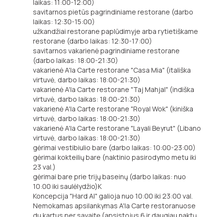
laikas: 11:00-12:00)
savitarnos pietūs pagrindiniame restorane (darbo
laikas: 12:30-15:00)
užkandžiai restorane paplūdimyje arba rytietiškame
restorane (darbo laikas: 12:30-17:00)
savitarnos vakarienė pagrindiniame restorane
(darbo laikas: 18:00-21:30)
vakarienė A'la Carte restorane "Casa Mia" (itališka
virtuvė, darbo laikas: 18:00-21:30)
vakarienė A'la Carte restorane "Taj Mahjal" (indiška
virtuvė, darbo laikas: 18:00-21:30)
vakarienė A'la Carte restorane "Royal Wok" (kiniška
virtuvė, darbo laikas: 18:00-21:30)
vakarienė A'la Carte restorane "Layali Beyrut" (Libano
virtuvė, darbo laikas: 18:00-21:30)
gėrimai vestibiulio bare (darbo laikas: 10:00-23:00)
gėrimai kokteilių bare (naktinio pasirodymo metu iki
23 val.)
gėrimai bare prie trijų baseinų (darbo laikas: nuo
10:00 iki saulėlydžio)K
Koncepcija "Hard Al" galioja nuo 10:00 iki 23:00 val.
Nemokamas apsilankymas A'la Carte restoranuose
du kartus per savaitę (apsistojus 6 ir daugiau naktų,