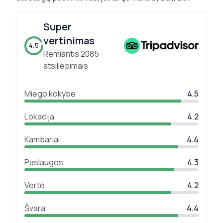
Super
vertinimas
4.5
Remiantis
2085
atsiliepimais
Miego kokybė
4.5
Lokacija
4.2
Kambariai
4.4
Paslaugos
4.3
Vertė
4.2
Švara
4.4