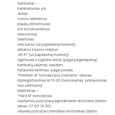
Kambariai —
Kambariuose yra:
dušas
vonios reikmenys
plaukų džiovintuvas
oro kondicionierius
televizorius
telefonas
mini baras (už papildomą mokestį)
arbatos ir kavos rinkinys
„Wi-Fi“ (už papildomą mokestį)
lygintuvas ir lyginimo lenta (pagal pageidavimą)
Kambarių valymas: kasdien.
Patalynės keitimas: pagal poreikį.
"Premium Al" koncepcijos svečiams -vėlyvas
išsiregistravimas iki 15:00 (nemokamas, priklausomai
nuo užimtumo)
Maitinimas —
"Hard Al" koncepcija:
savitarnos pusryčiai pagrindiniame restorane (darbo
laikas: 07:00-10:30)
vėlyvieji pusryčiai rytietiškas restoranas (darbo