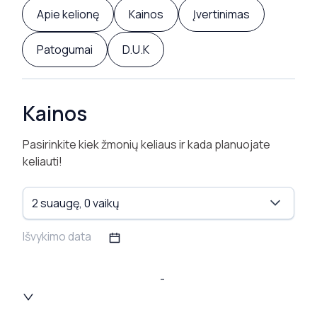
Apie kelionę
Kainos
Įvertinimas
Patogumai
D.U.K
Kainos
Pasirinkite kiek žmonių keliaus ir kada planuojate
keliauti!
2
suaugę,
0
vaikų
-