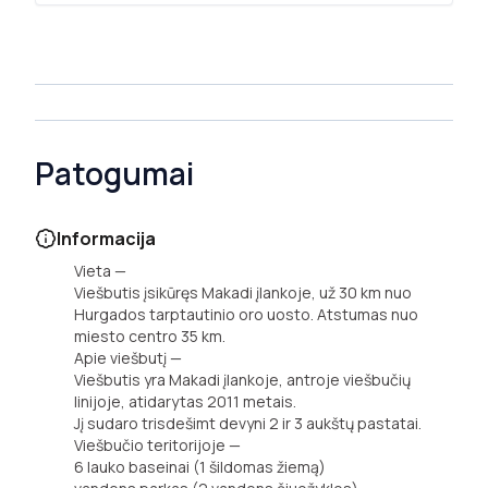
Patogumai
Informacija
Vieta —
Viešbutis įsikūręs Makadi įlankoje, už 30 km nuo
Hurgados tarptautinio oro uosto. Atstumas nuo
miesto centro 35 km.
Apie viešbutį —
Viešbutis yra Makadi įlankoje, antroje viešbučių
linijoje, atidarytas 2011 metais.
Jį sudaro trisdešimt devyni 2 ir 3 aukštų pastatai.
Viešbučio teritorijoje —
6 lauko baseinai (1 šildomas žiemą)