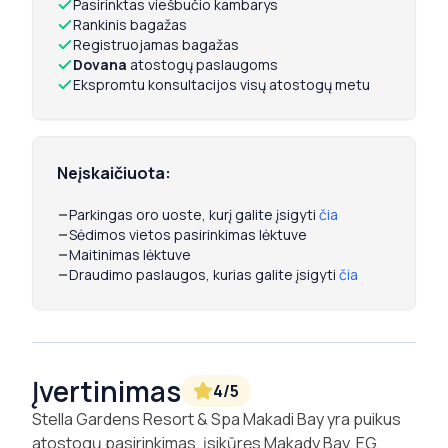
Pasirinktas viešbučio kambarys
Rankinis bagažas
Registruojamas bagažas
Dovana
atostogų paslaugoms
Ekspromtu konsultacijos visų atostogų metu
Neįskaičiuota:
Parkingas oro uoste, kurį galite įsigyti
čia
Sėdimos vietos pasirinkimas lėktuve
Maitinimas lėktuve
Draudimo paslaugos, kurias galite įsigyti
čia
Įvertinimas
4
/5
Stella Gardens Resort & Spa Makadi Bay yra puikus
atostogų pasirinkimas, įsikūręs Makady Bay, EG.