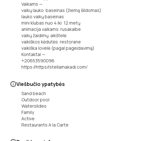
Vaikams —
vaikų lauko baseinas (žiemą šildomas)
lauko vaikų baseinas
mini klubas nuo 4 iki 12 metų
animacija vaikams rusakalbe
vaikų žaidimų aikštelė
vaikiškos kėdutės restorane
vaikiška lovelė (pagal pageidavimą)
Kontaktai —
+20653590096
https://https//stellamakadi.com/
Viešbučio ypatybės
Sand beach
Outdoor pool
Waterslides
Family
Active
Restaurants A la Carte