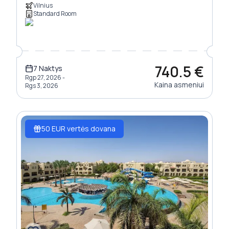
Vilnius
Standard Room
740.5
€
7
Naktys
Rgp 27, 2026 -
Kaina asmeniui
Rgs 3, 2026
50 EUR vertės dovana