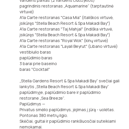
vandens parkas (2 vandens čiuožyklos)
pagrindinis restoranas „Aquamarine“ (tarptautinė
virtuvė)
A'la Carte restoranas "Casa Mia" (itališkos virtuvė,
įsikūręs "Stella Beach Resort & Spa Makadi Bay")
A'la Carte restoranas "Taj Mahjal" (indiška virtuvė,
įsikūręs "Stella Beach Resort & Spa Makadi Bay")
A'la Carte restoranas "Royal Wok" (kinų virtuvė)
A'la Carte restoranas "Layali Beyrut" (Libano virtuvė)
vestibiulio baras
paplūdimio baras
3 barai prie baseino
baras "Cocktail"
„Stella Gardens Resort & Spa Makadi Bay“ svečiai gali
lankytis „Stella Beach Resort & Spa Makadi Bay“
paplūdimyje, paplūdimio bare ir paplūdimio
restorane „Sea Breeze“.
Paplūdimys —
Privatus smėlio paplūdimys, įėjimas į jūrą - uolėtas.
Pontonas 380 metrų ilgio.
Skėčiai, gultai ir paplūdimio rankšluosčiai suteikiami
nemokamai.