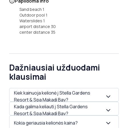
Papildoma info
Sand beach 1
Outdoor pool 1
Waterslides 1
airport distance 30
center distance 35
Dažniausiai užduodami
klausimai
Kiek kainuoja kelionė į Stella Gardens
Resort & Spa Makadi Bay?
Kada galima keliauti į Stella Gardens
Šiuo metu geriausia kaina yra nuo 0 €/asm. su
Resort & Spa Makadi Bay?
Hard AI. Tiksli suma priklauso nuo datos, keleivių
Kokia geriausia kelionės kaina?
skaičiaus ir pasirinkto kambario.
Šiuo metu viešbutis turi pasiūlymus nuo 2026-