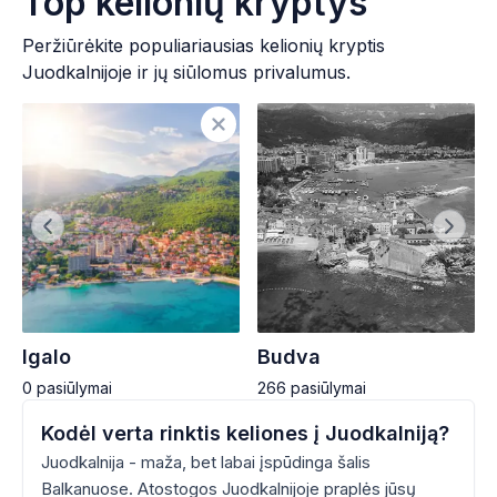
Top kelionių kryptys
Peržiūrėkite populiariausias kelionių kryptis
Juodkalnijoje ir jų siūlomus privalumus.
Igalo
Budva
0
pasiūlymai
266
pasiūlymai
Kodėl verta rinktis keliones į Juodkalniją?
Juodkalnija - maža, bet labai įspūdinga šalis
Balkanuose. Atostogos Juodkalnijoje praplės jūsų