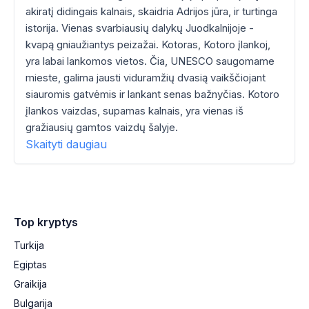
akiratį didingais kalnais, skaidria Adrijos jūra, ir turtinga
istorija. Vienas svarbiausių dalykų Juodkalnijoje -
kvapą gniaužiantys peizažai. Kotoras, Kotoro įlankoj,
yra labai lankomos vietos. Čia, UNESCO saugomame
mieste, galima jausti viduramžių dvasią vaikščiojant
siauromis gatvėmis ir lankant senas bažnyčias. Kotoro
įlankos vaizdas, supamas kalnais, yra vienas iš
gražiausių gamtos vaizdų šalyje.
Skaityti daugiau
Top kryptys
Turkija
Egiptas
Graikija
Bulgarija