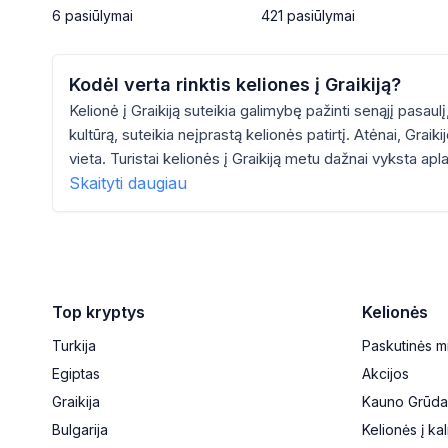
6
pasiūlymai
421
pasiūlymai
Kodėl verta rinktis keliones į Graikiją?
Kelionė į Graikiją suteikia galimybę pažinti senąjį pasau
kultūrą, suteikia neįprastą kelionės patirtį. Atėnai, Graik
vieta. Turistai kelionės į Graikiją metu dažnai vyksta ap
Skaityti daugiau
Top kryptys
Kelionės
Turkija
Paskutinės m
Egiptas
Akcijos
Graikija
Kauno Grūda
Bulgarija
Kelionės į ka