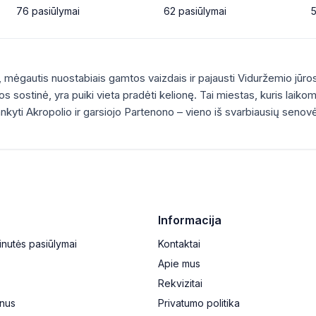
76
pasiūlymai
62
pasiūlymai
5
lį, mėgautis nuostabiais gamtos vaizdais ir pajausti Viduržemio jūro
ijos sostinė, yra puiki vieta pradėti kelionę. Tai miestas, kuris laik
lankyti Akropolio ir garsiojo Partenono – vieno iš svarbiausių seno
Informacija
inutės pasiūlymai
Kontaktai
Apie mus
Rekvizitai
lnus
Privatumo politika