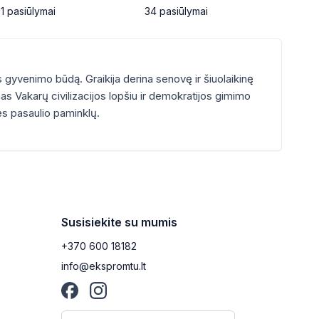
1
pasiūlymai
34
pasiūlymai
34
pa
s gyvenimo būdą. Graikija derina senovę ir šiuolaikinę
omas Vakarų civilizacijos lopšiu ir demokratijos gimimo
vės pasaulio paminklų.
Susisiekite su mumis
+370 600 18182
info@ekspromtu.lt