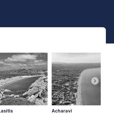
Lasitis
Acharavi
Kre